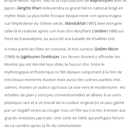
propre destin. Après 1992 et la coproduction de
Baljininnyam
avec le
Japon,
Genghis Khan
redeviendra ce grand héros national érigé en
mythe. Mais sa plus belle fresque épique reste son opera magna
sur l’impératrice du 15ème siècle,
Mandukhaï
(1987), bien mongole
celle-là et réalisée après son huis-clos étouffant
L’ombre
(1986) sur
fond de traumatisme, lui aussi lié à la bataille de Khalkhin Gol.
A noter parmi les films en costume, le très curieux
Golden falcon
(1989) de
Jigjidsuren Gombojav
. Les Niruns doivent y affronter les
Moohoi qui ont dérobé leur idole, le faucon d’or. Entre le
mythologique et l’historique ce film épique comportant à la fois de
très beaux moments d’action mais aussi des scènes parlées très
calmes, montre un auteur qui trace sa voie vers le modernisme : les
échelles de plan y sont peu conventionnelles et alliées à un sens
plastique rare et à un travail de la couleur original (ici un peu gâché
par un négatif virant au rouge). Voici un film qui n’a rien à envier aux
grands cinéastes japonais. Une sorte de fable qui préfigure l’envol
de sa carrière après la fin du communisme.