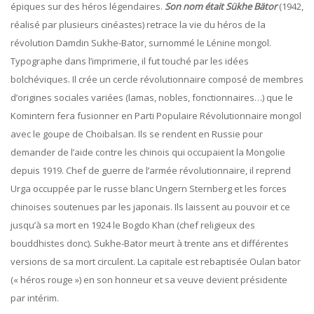
épiques sur des héros légendaires.
Son nom était Sükhe Bätor
(1942,
réalisé par plusieurs cinéastes) retrace la vie du héros de la
révolution Damdin Sukhe-Bator, surnommé le Lénine mongol.
Typographe dans l’imprimerie, il fut touché par les idées
bolchéviques. Il crée un cercle révolutionnaire composé de membres
d’origines sociales variées (lamas, nobles, fonctionnaires…) que le
Komintern fera fusionner en Parti Populaire Révolutionnaire mongol
avec le goupe de Choibalsan. Ils se rendent en Russie pour
demander de l’aide contre les chinois qui occupaient la Mongolie
depuis 1919. Chef de guerre de l’armée révolutionnaire, il reprend
Urga occuppée par le russe blanc Ungern Sternberg et les forces
chinoises soutenues par les japonais. Ils
laissent au pouvoir et ce
jusqu’à sa mort en 1924 le Bogdo Khan (chef religieux des
bouddhistes donc). Sukhe-Bator meurt à trente ans et différentes
versions de sa mort circulent. La capitale est rebaptisée Oulan bator
(« héros rouge ») en son honneur et sa veuve devient présidente
par intérim.