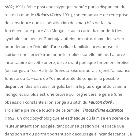
stèle
, 1991), fable post apocalyptique hantée par la disparition du
reste du monde (
Ruines tièdes
, 1991), contemporaine de cette prise
de conscience que la libéralisation des marchés ne fait pas
forcément une place à la Mongolie sur la carte du monde. Ici les
symboles priment et Gombojav atteint un naturalisme deleuzien
pour dénoncer l’iniquité d’une cellule familiale incestueuse et
suicider une société traditonnelle repliée sur elle-même. La force
incantatoire de cette prière, de ce chant poétique fortement érotisé
(on songe au Tsui Hark de
Green smake
qui aurait rejoint l’ambiance
funeste du
Onimaru
de Yoshida) tente de conjurer la possible
disparition des artistes mongols. Le film le plus original du cinéma
mongol et qui plus est, une œuvre qui lorgne vers le genre (une
obsession constante si on songe au pitch du
Faucon doré
) .
Troisième pierre de touche de ce temple :
Traces d’une existence
(1992), un choc psychologique et esthétique où la mise en scène de
l’auteur atteint son apogée, tant pour sa gestion de l’espace que
dans son art du portrait portant son découpage à incandescence. La