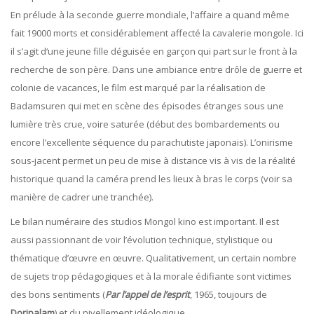
En prélude à la seconde guerre mondiale, l’affaire a quand même
fait 19000 morts et considérablement affecté la cavalerie mongole. Ici
il s’agit d‘une jeune fille déguisée en garçon qui part sur le front à la
recherche de son père. Dans une ambiance entre drôle de guerre et
colonie de vacances, le film est marqué par la réalisation de
Badamsuren qui met en scène des épisodes étranges sous une
lumière très crue, voire saturée (début des bombardements ou
encore l’excellente séquence du parachutiste japonais). L’onirisme
sous-jacent permet un peu de mise à distance vis à vis de la réalité
historique quand la caméra prend les lieux à bras le corps (voir sa
manière de cadrer une tranchée).
Le bilan numéraire des studios Mongol kino est important. Il est
aussi passionnant de voir l’évolution technique, stylistique ou
thématique d’œuvre en œuvre. Qualitativement, un certain nombre
de sujets trop pédagogiques et à la morale édifiante sont victimes
des bons sentiments (
Par l’appel de l’esprit
, 1965, toujours de
Dorjpalam
) et du nivellement idéologique.