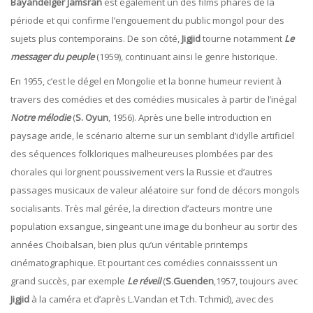
Bayandelger Jamsran
est également un des films phares de la
période et qui confirme l’engouement du public mongol pour des
sujets plus contemporains. De son côté,
Jigjid
tourne notamment
Le
messager du peuple
(1959), continuant ainsi le genre historique.
En 1955, c’est le dégel en Mongolie et la bonne humeur revient à
travers des comédies et des comédies musicales à partir de l’inégal
Notre mélodie
(
S. Oyun
, 1956). Après une belle introduction en
paysage aride, le scénario alterne sur un semblant d’idylle artificiel
des séquences folkloriques malheureuses plombées par des
chorales qui lorgnent poussivement vers la Russie et d’autres
passages musicaux de valeur aléatoire sur fond de décors mongols
socialisants. Très mal gérée, la direction d’acteurs montre une
population exsangue, singeant une image du bonheur au sortir des
années Choibalsan, bien plus qu’un véritable printemps
cinématographique. Et pourtant ces comédies connaisssent un
grand succès, par exemple
Le réveil
(
S
.
Guenden
,1957, toujours avec
Jigjid
à la caméra et d’après L.Vandan et Tch. Tchmid), avec des