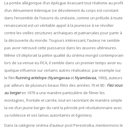
La portée allégorique d’un épilogue évacuant tout réalisme au profit
d’un dénuement édenique (ce dévoilement du corps est constant
dans l’ensemble de l’oeuvre du cinéaste, comme un prélude à toute
renaissance) est un véritable appel à la jeunesse à se révolter
contre les vielles structures archaïques et patriarcales pour partir à
la découverte du monde. Toujours intéressant, l’auteur ne semble
pas avoir retrouvé cette puissance dans les œuvres ultérieures.
Même s’il déplorait la piètre qualité du cinéma mongol contemporain
lors de sa venue eu FICA, il semble dans un premier temps avoir eu
quelque influence sur certains autres réalisateur, par exemple sur
le film
Running antelope
(
Nyamgavaa
et
Nyamdavaa
, 1993), auteurs
par ailleurs de plusieurs beaux films des années 70 et 80 :
Fiez vous
au berger
en 1979 a une manière particulière de filmer les
montagnes, frontale et carrée, tout en racontant de manière simple
la vie d’un jeune berger du rant la période pré révolutionnaire avec
sa noblesse et ses lamas autoritaires et égoïstes).
Dans la catégorie cinéma d’auteur post Perestroïka, mentionnons le