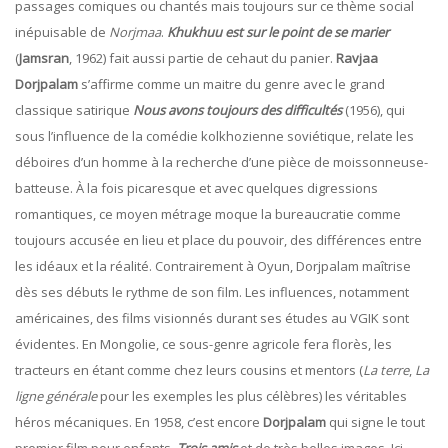
passages comiques ou chantés mais toujours sur ce thème social
inépuisable de
Norjmaa
.
Khukhuu est sur le point de se marier
(
Jamsran
, 1962) fait aussi partie de cehaut du panier.
Ravjaa
Dorjpalam
s’affirme comme un maitre du genre avec le grand
classique satirique
Nous avons toujours des difficultés
(1956), qui
sous l’influence de la comédie kolkhozienne soviétique, relate les
déboires d’un homme à la recherche d’une pièce de moissonneuse-
batteuse. À la fois picaresque et avec quelques digressions
romantiques, ce moyen métrage moque la bureaucratie comme
toujours accusée en lieu et place du pouvoir, des différences entre
les idéaux et la réalité. Contrairement à Oyun, Dorjpalam maîtrise
dès ses débuts le rythme de son film. Les influences, notamment
américaines, des films visionnés durant ses études au VGIK sont
évidentes. En Mongolie, ce sous-genre agricole fera florès, les
tracteurs en étant comme chez leurs cousins et mentors (
La terre
,
La
ligne générale
pour les exemples les plus célèbres) les véritables
héros mécaniques. En 1958, c’est encore
Dorjpalam
qui signe le tout