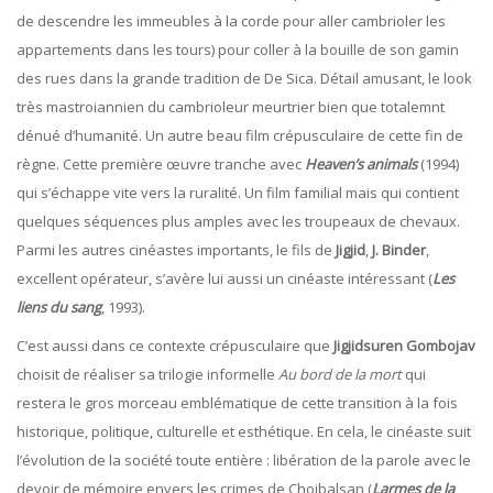
de descendre les immeubles à la corde pour aller cambrioler les
appartements dans les tours) pour coller à la bouille de son gamin
des rues dans la grande tradition de De Sica. Détail amusant, le look
très mastroiannien du cambrioleur meurtrier bien que totalemnt
dénué d’humanité. Un autre beau film crépusculaire de cette fin de
règne. Cette première œuvre tranche avec
Heaven’s animals
(1994)
qui s’échappe vite vers la ruralité. Un film familial mais qui contient
quelques séquences plus amples avec les troupeaux de chevaux.
Parmi les autres cinéastes importants, le fils de
Jigjid
,
J. Binder
,
excellent opérateur, s’avère lui aussi un cinéaste intéressant (
Les
liens du sang
, 1993).
C’est aussi dans ce contexte crépusculaire que
Jigjidsuren Gombojav
choisit de réaliser sa trilogie informelle
Au bord de la mort
qui
restera le gros morceau emblématique de cette transition à la fois
historique, politique, culturelle et esthétique. En cela, le cinéaste suit
l’évolution de la société toute entière : libération de la parole avec le
devoir de mémoire envers les crimes de Choibalsan (
Larmes de la