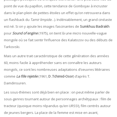
point de vue du papillon, cette tendance de Gombojav à incruster
dans le plan plein de petites étoiles un effet qu’on retrouvera dans
un flashback du
Tamir limpide
…). Indéniablement, un grand cinéaste
est né. Si on y ajoute les images fascinantes de
Sumkhuu Badrakh
pour
Sound of engine
(1975), on tient là une micro nouvelle-vague
mongole où se fait sentir l’influence des Kalatozov ou des débuts de
Tarkovski.
Mais un autre trait caractéristique de cette génération des années
60, moins facile à appréhender sans en connaître les auteurs
mongols, ce sont les nombreuses adaptations d’oeuvres littéraires
comme
La fille rejetée
(1961,
D .Tchimid-Osor
) d’après T.
Damdinsuren.
Les sous-thèmes sont déjà bien en place : on peut même parler de
sous-genres tournant autour de personnages archétypaux : film de
tracteur (quoique moins répandus qu’en URSS!), film centrés autour
de jeunes bergers. La place de la femme est mise en avant,