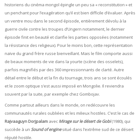
historiens du cinéma mongol épingle un peu sa « reconstitution » et
un penchant pour l’exagération qu’il est bien difficile d’évaluer. Après
un ventre mou dans le second épisode, entièrement dévolu à la
guerre civile contre les troupes d’Ungern notamment, le dernier
épisode finit en beauté et clarifie les parties opposées (notamment
la résistance des religieux). Pour le moins bon, cette représentation
naïve du grand frère russe bienveillant. Mais le film comporte aussi
de beaux moments de vie dans la yourte (scène des osselets),
parfois magnifiés par des 360 impressionnants de clarté. Autre
détail entre le début et la fin du tournage, trois ans se sont écoulés
et le zoom optique s’est aussi imposé en Mongolie. Il reviendra
souvent par la suite, par exemple chez Gombojav.
Comme partout ailleurs dans le monde, on redécouvre les
communautés rurales oubliées et les milieux hostiles. C’est le cas de
Rajvaaguyn
Dorjpalam
avec
Mirage sur le désert de Gobi
(1980), qui
succède à un
Sound of engine
situé dans l’extrême sud de ce désert
réputé hostile.