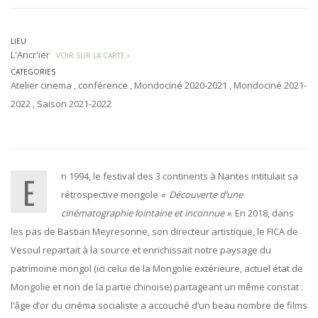
LIEU
L'Ancr'ier
VOIR SUR LA CARTE
CATEGORIES
Atelier cinema
,
conférence
,
Mondociné 2020-2021
,
Mondociné 2021-
2022
,
Saison 2021-2022
En 1994, le festival des 3 continents à Nantes intitulait sa
rétrospective mongole
« Découverte d’une
cinématographie lointaine et inconnue »
. En 2018, dans
les pas de Bastian Meyresonne, son directeur artistique, le FICA de
Vesoul repartait à la source et enrichissait notre paysage du
patrimoine mongol (ici celui de la Mongolie extérieure, actuel état de
Mongolie et non de la partie chinoise) partageant un même constat :
l’âge d’or du cinéma socialiste a accouché d’un beau nombre de films