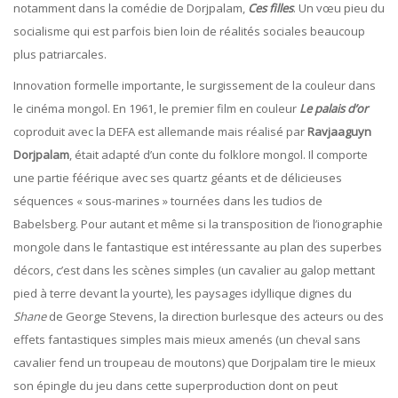
notamment dans la comédie de Dorjpalam,
Ces filles
. Un vœu pieu du
socialisme qui est parfois bien loin de réalités sociales beaucoup
plus patriarcales.
Innovation formelle importante, le surgissement de la couleur dans
le cinéma mongol. En 1961, le premier film en couleur
Le palais d’or
coproduit avec la DEFA est allemande mais réalisé par
Ravjaaguyn
Dorjpalam
, était adapté d’un conte du folklore mongol. Il comporte
une partie féérique avec ses quartz géants et de délicieuses
séquences « sous-marines » tournées dans les tudios de
Babelsberg. Pour autant et même si la transposition de l’ionographie
mongole dans le fantastique est intéressante au plan des superbes
décors, c’est dans les scènes simples (un cavalier au galop mettant
pied à terre devant la yourte), les paysages idyllique dignes du
Shane
de George Stevens, la direction burlesque des acteurs ou des
effets fantastiques simples mais mieux amenés (un cheval sans
cavalier fend un troupeau de moutons) que Dorjpalam tire le mieux
son épingle du jeu dans cette superproduction dont on peut