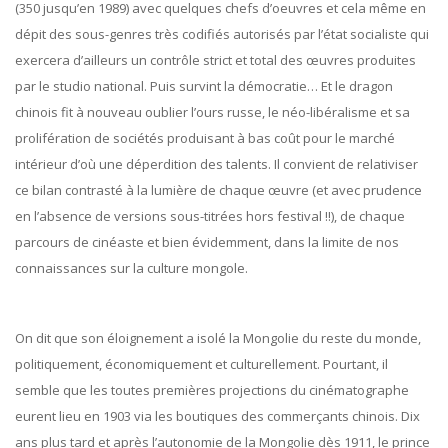
(350 jusqu’en 1989) avec quelques chefs d’oeuvres et cela même en
dépit des sous-genres très codifiés autorisés par l’état socialiste qui
exercera d’ailleurs un contrôle strict et total des œuvres produites
par le studio national. Puis survint la démocratie… Et le dragon
chinois fit à nouveau oublier l’ours russe, le néo-libéralisme et sa
prolifération de sociétés produisant à bas coût pour le marché
intérieur d’où une déperdition des talents. Il convient de relativiser
ce bilan contrasté à la lumière de chaque œuvre (et avec prudence
en l’absence de versions sous-titrées hors festival !!), de chaque
parcours de cinéaste et bien évidemment, dans la limite de nos
connaissances sur la culture mongole.
On dit que son éloignement a isolé la Mongolie du reste du monde,
politiquement, économiquement et culturellement. Pourtant, il
semble que les toutes premières projections du cinématographe
eurent lieu en 1903 via les boutiques des commerçants chinois. Dix
ans plus tard et après l’autonomie de la Mongolie dès 1911, le prince