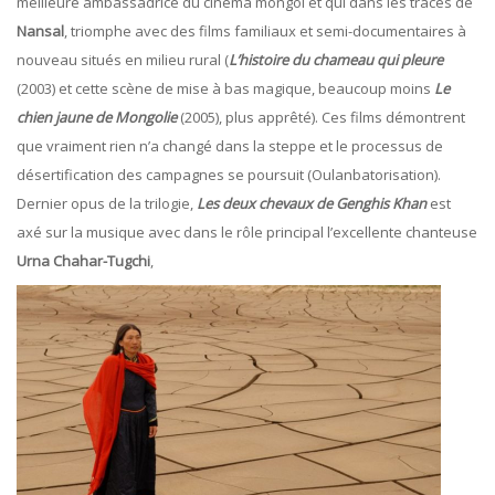
meilleure ambassadrice du cinéma mongol et qui dans les traces de
Nansal
, triomphe avec des films familiaux et semi-documentaires à
nouveau situés en milieu rural (
L’histoire du chameau qui pleure
(2003) et cette scène de mise à bas magique, beaucoup moins
Le
chien jaune de Mongolie
(2005), plus apprêté). Ces films démontrent
que vraiment rien n’a changé dans la steppe et le processus de
désertification des campagnes se poursuit (Oulanbatorisation).
Dernier opus de la trilogie,
Les deux chevaux de Genghis Khan
est
axé sur la musique avec dans le rôle principal l’excellente chanteuse
Urna Chahar-Tugchi
,