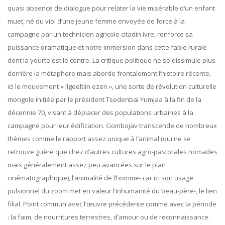
quasi absence de dialogue pour relater la vie misérable d’un enfant
muet, né du viol d’une jeune femme envoyée de force à la
campagne par un technicien agricole citadin ivre, renforce sa
puissance dramatique et notre immersion dans cette fable rurale
dont la yourte est le centre. La critique politique ne se dissimule plus
derrière la métaphore mais aborde frontalement l’histoire récente,
ici le mouvement « Ilgeeltiin ezen », une sorte de révolution culturelle
mongole initiée par le président Tsedenbal Yumjaa à la fin de la
décennie 70, visant à déplacer des populations urbaines à la
campagne pour leur édification. Gombojav transcende de nombreux
thèmes comme le rapport assez unique à l’animal (qui ne se
retrouve guère que chez d’autres cultures agro-pastorales nomades
mais généralement assez peu avancées sur le plan
cinématographique), l’animalité de l’homme- car ici son usage
pulsionnel du zoom met en valeur l’inhumanité du beau-père-, le lien
filial. Point commun avec l’œuvre précédente comme avec la période
: la faim, de nourritures terrestres, d’amour ou de reconnaissance.