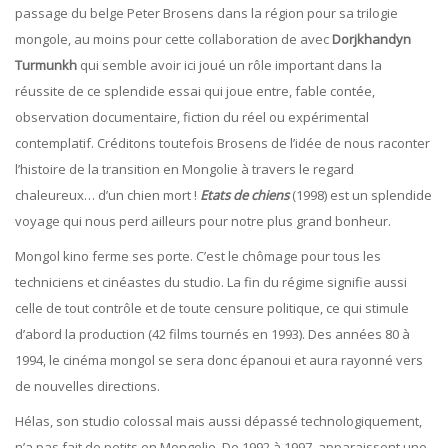
passage du belge Peter Brosens dans la région pour sa trilogie
mongole, au moins pour cette collaboration de avec
Dorjkhandyn
Turmunkh
qui semble avoir ici joué un rôle important dans la
réussite de ce splendide essai qui joue entre, fable contée,
observation documentaire, fiction du réel ou expérimental
contemplatif. Créditons toutefois Brosens de l’idée de nous raconter
l’histoire de la transition en Mongolie à travers le regard
chaleureux… d’un chien mort !
Etats de chiens
(1998) est un splendide
voyage qui nous perd ailleurs pour notre plus grand bonheur.
Mongol kino ferme ses porte. C’est le chômage pour tous les
techniciens et cinéastes du studio. La fin du régime signifie aussi
celle de tout contrôle et de toute censure politique, ce qui stimule
d’abord la production (42 films tournés en 1993). Des années 80 à
1994, le cinéma mongol se sera donc épanoui et aura rayonné vers
de nouvelles directions.
Hélas, son studio colossal mais aussi dépassé technologiquement,
n’a pas fait de petits en Mongolie. De 1992 à 1997, apparaissent une