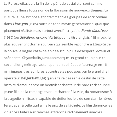
La Perestroika, puis la fin de la période socialiste, sont comme
partout ailleurs l’occasion de la floraison de nouveaux thèmes. La
culture jeune s’impose et notamment les groupes de rock comme
dans
I love you
(1985), sorte de teen movie générationnel quoi que
platement réalisé, mais surtout avec l’incroyable
Ronds dans l’eau
(1989) (ou
Spirale
ou encore
Vortex
pour le titre anglais !) film rock, le
plus souvent nocturne et urbain qui semble répondre à
L’aiguille
de
la nouvelle vague kazakhe en beaucoup plus désespéré. Acteur et
scénariste,
Chyombolis Jumdaan
marque un grand coup pour ce
second long-métrage, autant par son esthétique (tournage en 16
mm, images très sombres et contrastes poussés par le grand chef
opérateur
Delger Battulga
)
qui va faire passer le destin de cette
histoire d’amour entre un beatnik et chanteur de hard rock et unee
jeune fille de la campagne venue chanter à la ville, du romantisme à
la tragédie nihiliste. Incapable de défier les lois de son clan, le héros
fera payer à celle qu’il aime le prix de sa lâcheté. Le film dénonce les
violences faites aux femmes et tranche radicalement avec les