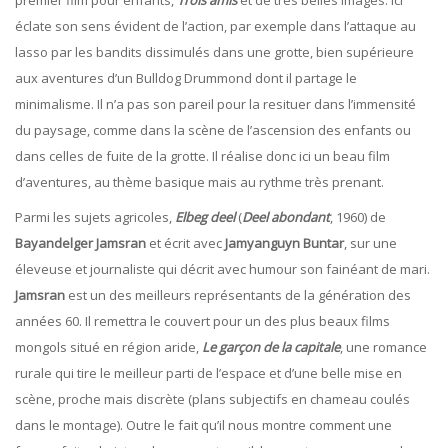
premier film pour enfants,
Trois amis
et de très belles images. Ici
éclate son sens évident de l’action, par exemple dans l’attaque au
lasso par les bandits dissimulés dans une grotte, bien supérieure
aux aventures d’un Bulldog Drummond dont il partage le
minimalisme. Il n’a pas son pareil pour la resituer dans l’immensité
du paysage, comme dans la scène de l’ascension des enfants ou
dans celles de fuite de la grotte. Il réalise donc ici un beau film
d’aventures, au thème basique mais au rythme très prenant.
Parmi les sujets agricoles,
Elbeg deel
(
Deel abondant
, 1960) de
Bayandelger
Jamsran
et écrit avec
Jamyanguyn Buntar
, sur une
éleveuse et journaliste qui décrit avec humour son fainéant de mari.
Jamsran
est un des meilleurs représentants de la génération des
années 60. Il remettra le couvert pour un des plus beaux films
mongols situé en région aride,
Le
garçon
de
la
capitale
, une romance
rurale qui tire le meilleur parti de l’espace et d’une belle mise en
scène, proche mais discrète (plans subjectifs en chameau coulés
dans le montage). Outre le fait qu’il nous montre comment une