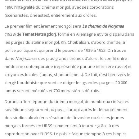
1990 l’intégralité du cinéma mongol, avec ses corporations
(scénaristes, cinéastes), entièrement aux ordres.
Le premier film entièrement mongol sera
Le chemin de Norjmaa
(1938) de
Temet Natsagdorj
, formé en Allemagne et vite disparu dans
les purges du staline mongol, Kh. Choibalsan, d’abord chef de la
police politique et qui prend le pouvoir de 1939 à 1952. On trouve
dans
Norjmaa
un des plus grands thèmes d’alors : le conflit entre
médecine contemporaine (représentée par une infirmière russe) et
croyances locales (lamas, shamanisme…). De fait, c’est bien vers le
clergé bouddhiste que vont se diriger les grandes purges : 20 000
lamas seront exécutés et 700 monastères détruits.
Durant la 1ere époque du cinéma mongol, de nombreux cinéastes
soviétiques séjournent au pays, surtout après le démantèlement
des studios ukrainiens résultant de l’invasion nazie. Les jeunes
mongols formés en URSS commencent à tourner grâce à des
coproduction avec l’URSS. Le public fait un triomphe à ces biopics