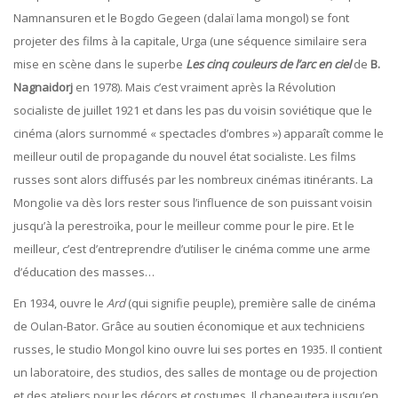
Namnansuren et le Bogdo Gegeen (dalaï lama mongol) se font
projeter des films à la capitale, Urga (une séquence similaire sera
mise en scène dans le superbe
Les
cinq couleurs de l’arc en ciel
de
B.
Nagnaidorj
en 1978). Mais c’est vraiment après la Révolution
socialiste de juillet 1921 et dans les pas du voisin soviétique que le
cinéma (alors surnommé « spectacles d’ombres ») apparaît comme le
meilleur outil de propagande du nouvel état socialiste. Les films
russes sont alors diffusés par les nombreux cinémas itinérants. La
Mongolie va dès lors rester sous l’influence de son puissant voisin
jusqu’à la perestroïka, pour le meilleur comme pour le pire. Et le
meilleur, c’est d’entreprendre d’utiliser le cinéma comme une arme
d’éducation des masses…
En 1934, ouvre le
Ard
(qui signifie peuple), première salle de cinéma
de Oulan-Bator. Grâce au soutien économique et aux techniciens
russes, le studio Mongol kino ouvre lui ses portes en 1935. Il contient
un laboratoire, des studios, des salles de montage ou de projection
et des ateliers pour les décors et costumes. Il chapeautera jusqu’en