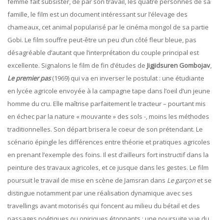
femme fait subsister, de par son travail, les quatre personnes de sa
famille, le film est un document intéressant sur l’élevage des
chameaux, cet animal popularisé par le cinéma mongol de sa partie
Gobi. Le film souffre peut-être un peu d’un côté fleur bleue, pas
désagréable d’autant que l’interprétation du couple principal est
excellente. Signalons le film de fin d’études de
Jigjidsuren
Gombojav
,
Le premier pas
(1969) qui va en inverser le postulat : une étudiante
en lycée agricole envoyée à la campagne tape dans l’oeil d’un jeune
homme du cru. Elle maîtrise parfaitement le tracteur – pourtant mis
en échec par la nature « mouvante » des sols -, moins les méthodes
traditionnelles. Son départ brisera le coeur de son prétendant. Le
scénario épingle les différences entre théorie et pratiques agricoles
en prenant l’exemple des foins. Il est d’ailleurs fort instructif dans la
peinture des travaux agricoles, et ce jusque dans les gestes. Le film
poursuit le travail de mise en scène de Jamsran dans
Le garçon
et se
distingue notamment par une réalisation dynamique avec ses
travellings avant motorisés qui foncent au milieu du bétail et des
passages poétiques ou oniriques étonnants : une poursuite vue du