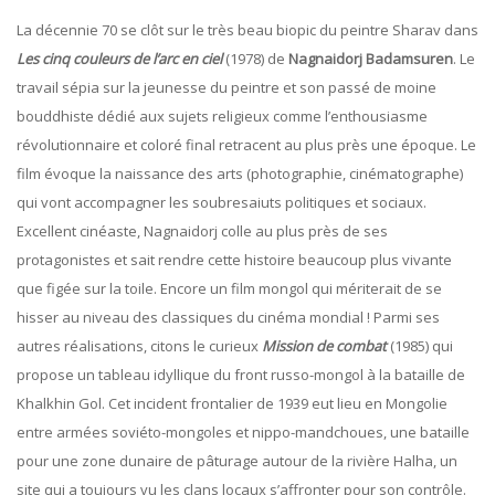
La décennie 70 se clôt sur le très beau biopic du peintre Sharav dans
Les
cinq couleurs de l’arc en ciel
(1978) de
Nagnaidorj Badamsuren
. Le
travail sépia sur la jeunesse du peintre et son passé de moine
bouddhiste dédié aux sujets religieux comme l’enthousiasme
révolutionnaire et coloré final retracent au plus près une époque. Le
film évoque la naissance des arts (photographie, cinématographe)
qui vont accompagner les soubresaiuts politiques et sociaux.
Excellent cinéaste, Nagnaidorj colle au plus près de ses
protagonistes et sait rendre cette histoire beaucoup plus vivante
que figée sur la toile. Encore un film mongol qui mériterait de se
hisser au niveau des classiques du cinéma mondial ! Parmi ses
autres réalisations, citons le curieux
Mission de combat
(1985) qui
propose un tableau idyllique du front russo-mongol à la bataille de
Khalkhin Gol. Cet incident frontalier de 1939 eut lieu en Mongolie
entre armées soviéto-mongoles et nippo-mandchoues, une bataille
pour une zone dunaire de pâturage autour de la rivière Halha, un
site qui a toujours vu les clans locaux s’affronter pour son contrôle.