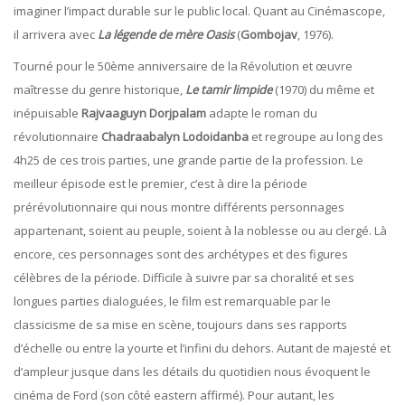
imaginer l’impact durable sur le public local. Quant au Cinémascope,
il arrivera avec
La légende de mère Oasis
(
Gombojav
, 1976).
Tourné pour le 50ème anniversaire de la Révolution et œuvre
maîtresse du genre historique,
Le tamir limpide
(1970) du même et
inépuisable
Rajvaaguyn
Dorjpalam
adapte le roman du
révolutionnaire
Chadraabalyn Lodoidanba
et regroupe au long des
4h25 de ces trois parties, une grande partie de la profession. Le
meilleur épisode est le premier, c’est à dire la période
prérévolutionnaire qui nous montre différents personnages
appartenant, soient au peuple, soient à la noblesse ou au clergé. Là
encore, ces personnages sont des archétypes et des figures
célèbres de la période. Difficile à suivre par sa choralité et ses
longues parties dialoguées, le film est remarquable par le
classicisme de sa mise en scène, toujours dans ses rapports
d’échelle ou entre la yourte et l’infini du dehors. Autant de majesté et
d’ampleur jusque dans les détails du quotidien nous évoquent le
cinéma de Ford (son côté eastern affirmé). Pour autant, les