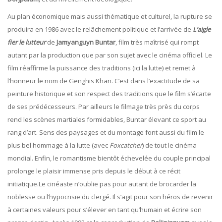
Au plan économique mais aussi thématique et culturel, la rupture se
produira en 1986 avec le relâchement politique et l’arrivée de
L’aigle
fier le lutteur
de
Jamyanguyn
Buntar
, film très maîtrisé qui rompt
autant par la production que par son sujet avec le cinéma officiel. Le
film réaffirme la puissance des traditions (ici la lutte) et remet à
l’honneur le nom de Genghis Khan. C’est dans l’exactitude de sa
peinture historique et son respect des traditions que le film s’écarte
de ses prédécesseurs. Par ailleurs le filmage très près du corps
rend les scènes martiales formidables, Buntar élevant ce sport au
rang d’art. Sens des paysages et du montage font aussi du film le
plus bel hommage à la lutte (avec
Foxcatcher
) de tout le cinéma
mondial. Enfin, le romantisme bientôt échevelée du couple principal
prolonge le plaisir immense pris depuis le début à ce récit
initiatique.Le cinéaste n’oublie pas pour autant de brocarder la
noblesse ou l’hypocrisie du clergé. Il s’agit pour son héros de revenir
à certaines valeurs pour s’élever en tant qu’humain et écrire son