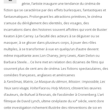
génie, l’artiste inaugure une tendance du cinéma de
fiction qui se caractérise par des effets burlesques, fantastiques et
fantasmatiques. Prolongeant les attractions primitives, le cinéma
s’amuse du dérèglement des identités, des visages, des
incarnations dans des histoires souvent affolées qui vont de Buster
Keaton à Jim Carrey. La faculté des acteurs à se déguiser ou se
masquer, à se glisser dans plusieurs corps, à jouer des rôles
multiples, à se transformer à vue en quelqu’un d’autre devient
même inquiétante avec Lon Chaney, Jerry Lewis, Alain Delon ou
Barbara Steele… Ce livre met en relation des dizaines de films qui
couvrent plus de cent ans de cinéma. Les fictions spectaculaires, des
comédies françaises, anglaises et américaines
à
Fantômas
,
Matrix
,
Le
Masque du démon
,
Mission : Impossible
,
Les
Yeux sans visage, Volte/Face
ou
Holy Motors
, côtoient les œuvres
d’auteurs, de Buñuel à Resnais, de Fassbinder à Cronenberg. L’art
e
filmique de David Lynch, ultime cinéplaste du xx
siècle, vient clore
cette investigation richement illustrée des réinventions de soi en