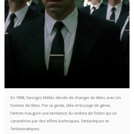
En 1898, Georges Méliès décide de changer de têtes avec Un
homme de têtes. Par ce geste, idée et trucage de génie,
l’artiste inaugure une tendance du cinéma de fiction qui se
caractérise par des effets burlesques, fantastiques et
fantasmatiques.