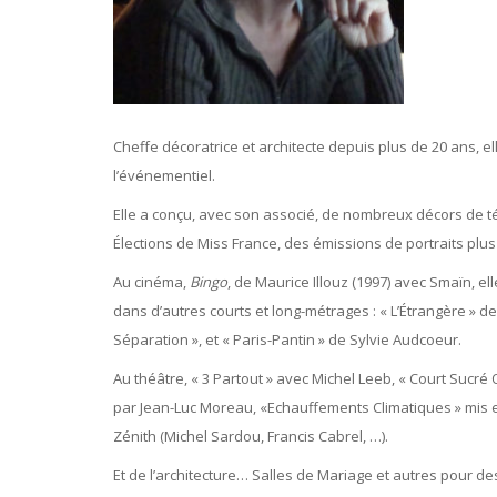
Cheffe décoratrice et architecte depuis plus de 20 ans, el
l’événementiel.
Elle a conçu, avec son associé, de nombreux décors de t
Élections de Miss France, des émissions de portraits plus
Au cinéma,
Bingo
, de Maurice Illouz (1997) avec Smaïn, el
dans d’autres courts et long-métrages : « L’Étrangère » d
Séparation », et « Paris-Pantin » de Sylvie Audcoeur.
Au théâtre, « 3 Partout » avec Michel Leeb, « Court Sucré
par Jean-Luc Moreau, «Echauffements Climatiques » mis 
Zénith (Michel Sardou, Francis Cabrel, …).
Et de l’architecture… Salles de Mariage et autres pour d