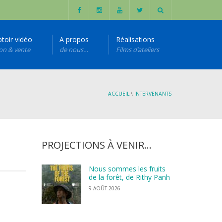
toir vidéo
A propos
Réalisations
ion & vente
de nous…
Films d’ateliers
ACCUEIL
\
INTERVENANTS
PROJECTIONS À VENIR…
Nous sommes les fruits
de la forêt, de Rithy Panh
9 AOÛT 2026