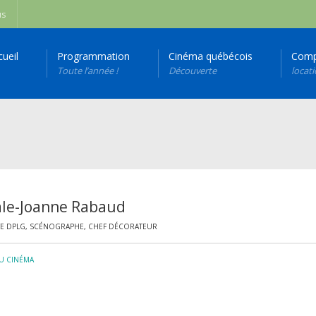
us
cueil
Programmation
Cinéma québécois
Comp
Toute l’année !
Découverte
locat
ale-Joanne Rabaud
TE DPLG, SCÉNOGRAPHE, CHEF DÉCORATEUR
DU CINÉMA