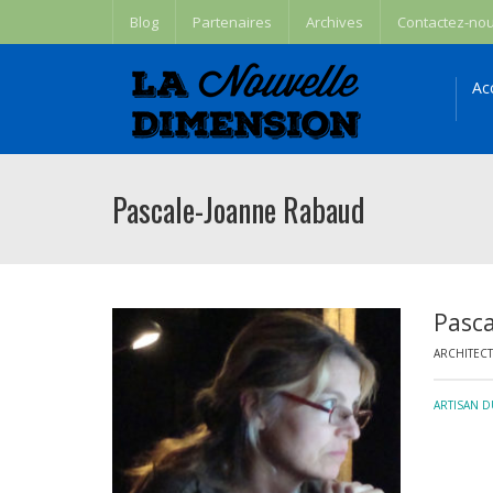
Blog
Partenaires
Archives
Contactez-no
Ac
Pascale-Joanne Rabaud
Pasc
ARCHITEC
ARTISAN 