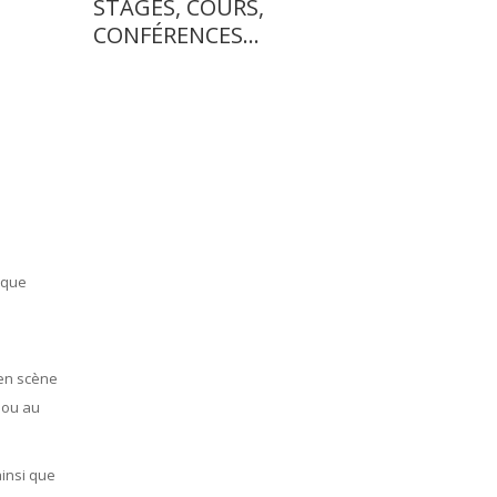
STAGES, COURS,
CONFÉRENCES…
s
i que
 en scène
 ou au
ainsi que