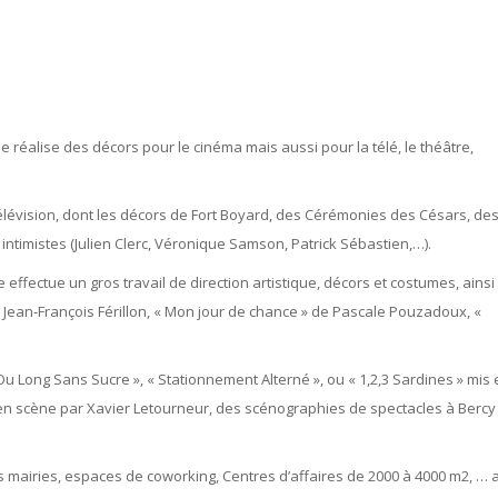
le réalise des décors pour le cinéma mais aussi pour la télé, le théâtre,
élévision, dont les décors de Fort Boyard, des Cérémonies des Césars, de
 intimistes (Julien Clerc, Véronique Samson, Patrick Sébastien,…).
le effectue un gros travail de direction artistique, décors et costumes, ains
e Jean-François Férillon, « Mon jour de chance » de Pascale Pouzadoux, «
 Ou Long Sans Sucre », « Stationnement Alterné », ou « 1,2,3 Sardines » mis
en scène par Xavier Letourneur, des scénographies de spectacles à Bercy
es mairies, espaces de coworking, Centres d’affaires de 2000 à 4000 m2, … 