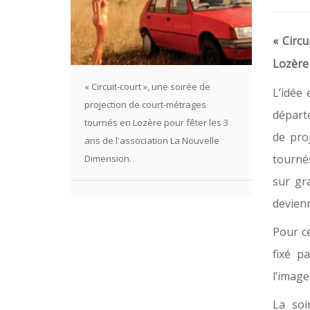
« Circ
Lozère 
« Circuit-court », une soirée de
L’idée 
projection de court-métrages
départe
tournés en Lozère pour fêter les 3
de pro
ans de l'association La Nouvelle
tournés
Dimension.
sur gr
devien
Pour ce
fixé p
l’image
La soi