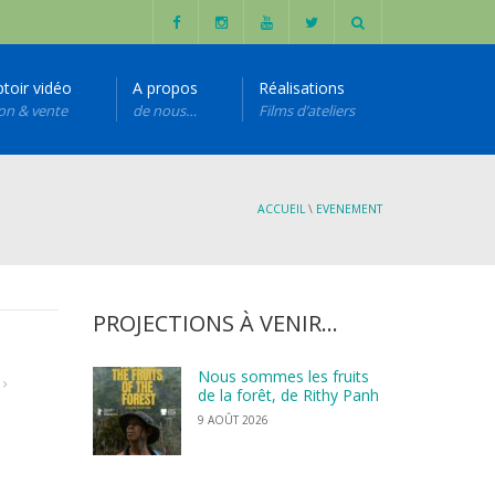
toir vidéo
A propos
Réalisations
ion & vente
de nous…
Films d’ateliers
ACCUEIL
\
EVENEMENT
PROJECTIONS À VENIR…
Nous sommes les fruits
E
de la forêt, de Rithy Panh
9 AOÛT 2026