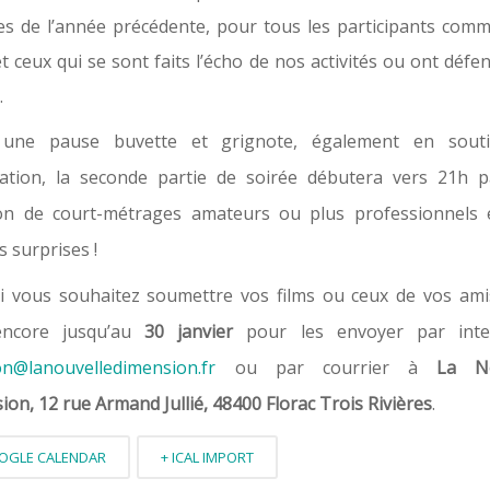
ues de l’année précédente, pour tous les participants com
et ceux qui se sont faits l’écho de nos activités ou ont déf
.
 une pause buvette et grignote, également en sou
ciation, la seconde partie de soirée débutera vers 21h 
ion de court-métrages amateurs ou plus professionnels 
s surprises !
si vous souhaitez soumettre vos films ou ceux de vos ami
encore jusqu’au
30 janvier
pour les envoyer par inte
ion@lanouvelledimension.fr
ou par courrier à
La Nou
on, 12 rue Armand Jullié, 48400 Florac Trois Rivières
.
OGLE CALENDAR
+ ICAL IMPORT