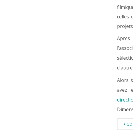
filmiq
celles 
projets
Après
l’asso
sélect
d’autre
Alors 
avez 
direct
Dimensi
+ GO