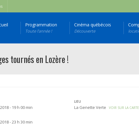
us
cueil
Programmation
Cinéma québécois
Comp
Toute l’année !
Découverte
locat
es tournés en Lozère !
LIEU
 2018 - 19 h 00 min
La Genette Verte
VOIR SUR LA CART
 2018 - 23 h 30 min