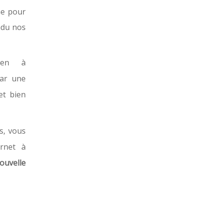
me pour
endu nos
tien à
par une
et bien
s, vous
rnet à
velle