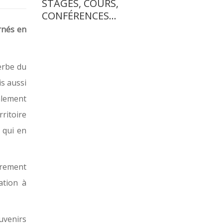
STAGES, COURS,
CONFÉRENCES…
rnés en
herbe du
is aussi
alement
rritoire
 qui en
ibrement
ation à
uvenirs