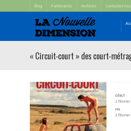
Blog
Partenaires
Archives
Contactez-no
Ac
« Circuit-court » des court-métrag
DÉBUT :
2 février
FIN :
2 février