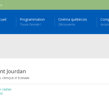
us
cueil
Programmation
Cinéma québécois
Comp
Toute l’année !
Découverte
locat
nt Jourdan
 CRITIQUE ET ÉCRIVAIN
R CINÉMA
STE