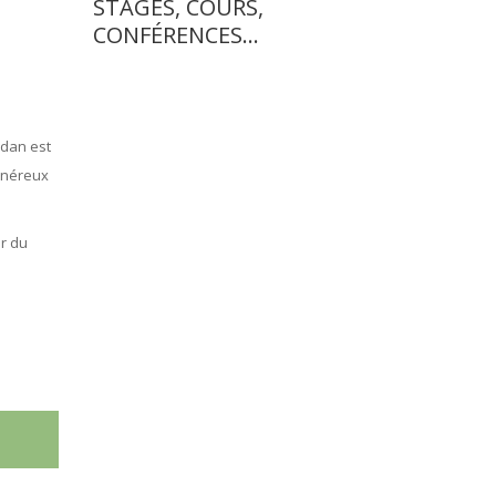
STAGES, COURS,
CONFÉRENCES…
rdan est
généreux
ur du