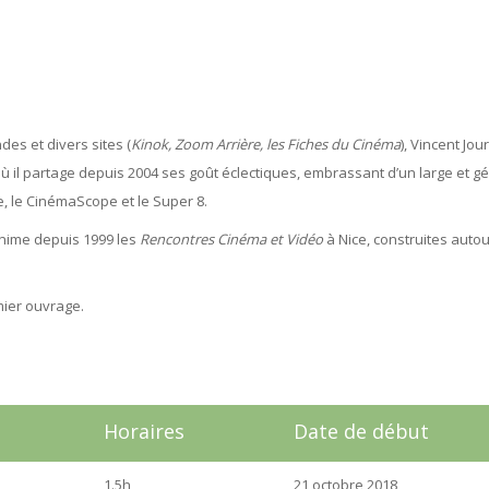
des et divers sites (
Kinok, Zoom Arrière, les Fiches du Cinéma
), Vincent Jou
) où il partage depuis 2004 ses goût éclectiques, embrassant d’un large et 
e, le CinémaScope et le Super 8.
anime depuis 1999 les
Rencontres Cinéma et Vidéo
à Nice, construites auto
mier ouvrage.
Horaires
Date de début
1.5h
21 octobre 2018