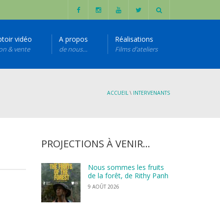
toir vidéo
A propos
Réalisations
ion & vente
de nous…
Films d’ateliers
ACCUEIL
\
INTERVENANTS
PROJECTIONS À VENIR…
Nous sommes les fruits
de la forêt, de Rithy Panh
9 AOÛT 2026