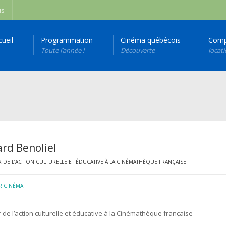
us
cueil
Programmation
Cinéma québécois
Comp
Toute l’année !
Découverte
locat
rd Benoliel
 DE L’ACTION CULTURELLE ET ÉDUCATIVE À LA CINÉMATHÈQUE FRANÇAISE
R CINÉMA
r de l’action culturelle et éducative à la Cinémathèque française