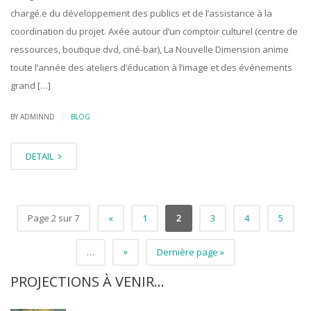
chargé.e du développement des publics et de l’assistance à la
coordination du projet. Axée autour d’un comptoir culturel (centre de
ressources, boutique dvd, ciné-bar), La Nouvelle Dimension anime
toute l’année des ateliers d’éducation à l’image et des événements
grand […]
|
BY ADMINND
BLOG
DETAIL
Page 2 sur 7
«
1
2
3
4
5
»
…
Dernière page »
PROJECTIONS À VENIR…