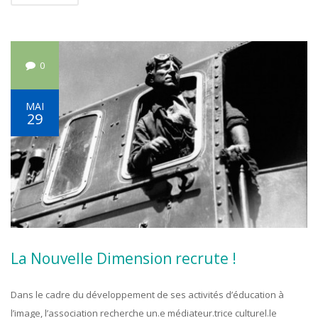
0
MAI
29
La Nouvelle Dimension recrute !
Dans le cadre du développement de ses activités d’éducation à
l’image, l’association recherche un.e médiateur.trice culturel.le