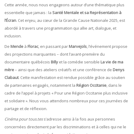
Cette année, nous nous engageons autour d’une thématique plus
essentielle que jamais : la
Santé Mentale et sa Représentation à
l’Écran
. Cet enjeu, au cœur de la Grande Cause Nationale 2025, est
abordé à travers une programmation qui allie art, dialogue, et
inclusion.
De
Mende
à
Florac
, en passant par
Marvejols
, l’événement propose
des projections marquantes – dont l’avant-première du
documentaire québécois
Billy
et la comédie sensible
La vie de ma
mère
– ainsi que des ateliers créatifs et une conférence de
Denys
Clabaut
. Cette manifestation est rendue possible grâce au soutien
de partenaires engagés, notamment la
Région Occitanie
, dans le
cadre de l’appel à projets « Pour une Région Occitanie plus inclusive
et solidaire ». Nous vous attendons nombreux pour ces journées de
partage et de réflexion.
Cinéma pour tous.tes
s’adresse ainsi à la fois aux personnes
concernées directement par les discriminations et à celles qui ne le